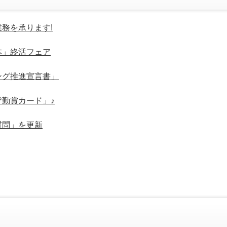
務を承ります!
本」終活フェア
ング推進宣言書」
皆勤賞カード」♪
質問」を更新